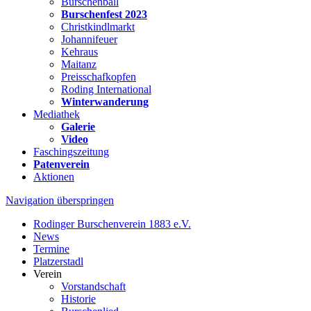
Burschenball
Burschenfest 2023
Christkindlmarkt
Johannifeuer
Kehraus
Maitanz
Preisschafkopfen
Roding International
Winterwanderung
Mediathek
Galerie
Video
Faschingszeitung
Patenverein
Aktionen
Navigation überspringen
Rodinger Burschenverein 1883 e.V.
News
Termine
Platzerstadl
Verein
Vorstandschaft
Historie