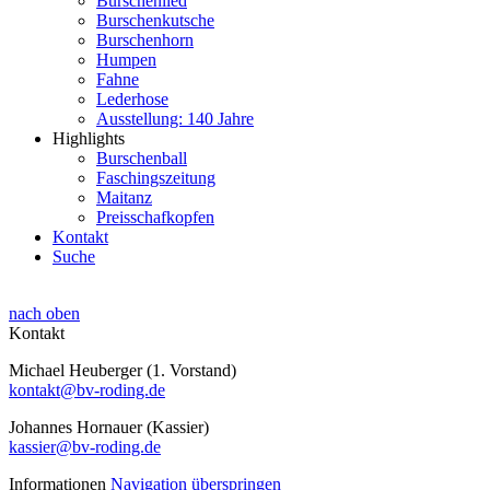
Burschenlied
Burschenkutsche
Burschenhorn
Humpen
Fahne
Lederhose
Ausstellung: 140 Jahre
Highlights
Burschenball
Faschingszeitung
Maitanz
Preisschafkopfen
Kontakt
Suche
nach oben
Kontakt
Michael Heuberger (1. Vorstand)
kontakt@bv-roding.de
Johannes Hornauer (Kassier)
kassier@bv-roding.de
Informationen
Navigation überspringen