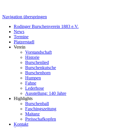
Navigation überspringen
Rodinger Burschenverein 1883 e.V.
News
Termine
Platzerstadl
Verein
Vorstandschaft
Historie
Burschenlied
Burschenkutsche
Burschenhorn
Humpen
Fahne
Lederhose
Ausstellung: 140 Jahre
Highlights
Burschenball
Faschingszeitung
Maitanz
Preisschafkopfen
Kontakt