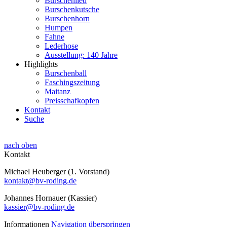
Burschenlied
Burschenkutsche
Burschenhorn
Humpen
Fahne
Lederhose
Ausstellung: 140 Jahre
Highlights
Burschenball
Faschingszeitung
Maitanz
Preisschafkopfen
Kontakt
Suche
nach oben
Kontakt
Michael Heuberger (1. Vorstand)
kontakt@bv-roding.de
Johannes Hornauer (Kassier)
kassier@bv-roding.de
Informationen
Navigation überspringen