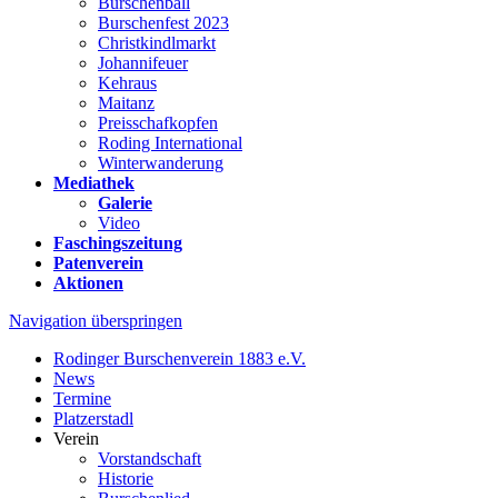
Burschenball
Burschenfest 2023
Christkindlmarkt
Johannifeuer
Kehraus
Maitanz
Preisschafkopfen
Roding International
Winterwanderung
Mediathek
Galerie
Video
Faschingszeitung
Patenverein
Aktionen
Navigation überspringen
Rodinger Burschenverein 1883 e.V.
News
Termine
Platzerstadl
Verein
Vorstandschaft
Historie