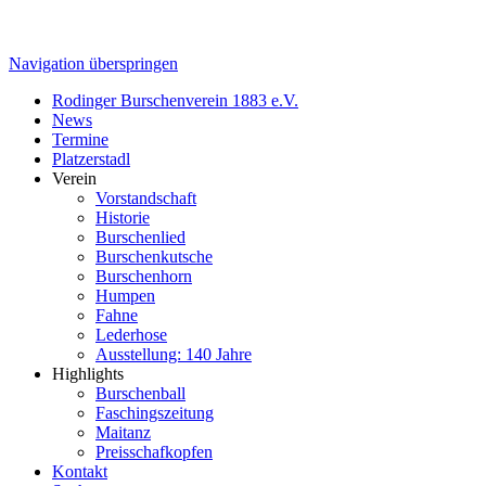
Navigation überspringen
Rodinger Burschenverein 1883 e.V.
News
Termine
Platzerstadl
Verein
Vorstandschaft
Historie
Burschenlied
Burschenkutsche
Burschenhorn
Humpen
Fahne
Lederhose
Ausstellung: 140 Jahre
Highlights
Burschenball
Faschingszeitung
Maitanz
Preisschafkopfen
Kontakt