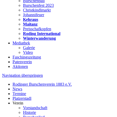
Burschenball
Burschenfest 2023
Christkindlmarkt
Johannifeuer
Kehraus
Maitanz
Preisschafkopfen
Roding International
Winterwanderung
Mediathek
Galerie
Video
Faschingszeitung
Patenverein
Aktionen
Navigation überspringen
Rodinger Burschenverein 1883 e.V.
News
Termine
Platzerstadl
Verein
Vorstandschaft
Historie