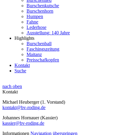
Burschenlied
Burschenkutsche
Burschenhorn
Humpen
Fahne
Lederhose
Ausstellung: 140 Jahre
Highlights
Burschenball
Faschingszeitung
Maitanz
Preisschafkopfen
Kontakt
Suche
nach oben
Kontakt
Michael Heuberger (1. Vorstand)
kontakt@bv-roding.de
Johannes Hornauer (Kassier)
kassier@bv-roding.de
Informationen
Navigation überspringen