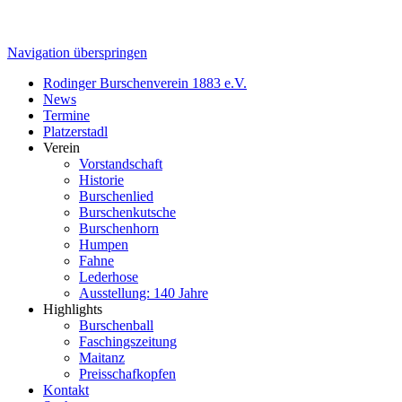
Navigation überspringen
Rodinger Burschenverein 1883 e.V.
News
Termine
Platzerstadl
Verein
Vorstandschaft
Historie
Burschenlied
Burschenkutsche
Burschenhorn
Humpen
Fahne
Lederhose
Ausstellung: 140 Jahre
Highlights
Burschenball
Faschingszeitung
Maitanz
Preisschafkopfen
Kontakt