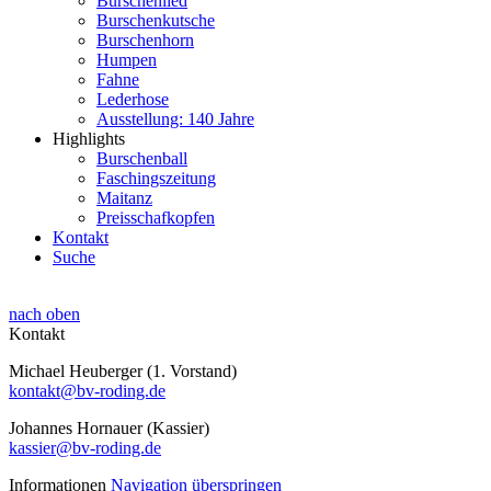
Burschenlied
Burschenkutsche
Burschenhorn
Humpen
Fahne
Lederhose
Ausstellung: 140 Jahre
Highlights
Burschenball
Faschingszeitung
Maitanz
Preisschafkopfen
Kontakt
Suche
nach oben
Kontakt
Michael Heuberger (1. Vorstand)
kontakt@bv-roding.de
Johannes Hornauer (Kassier)
kassier@bv-roding.de
Informationen
Navigation überspringen