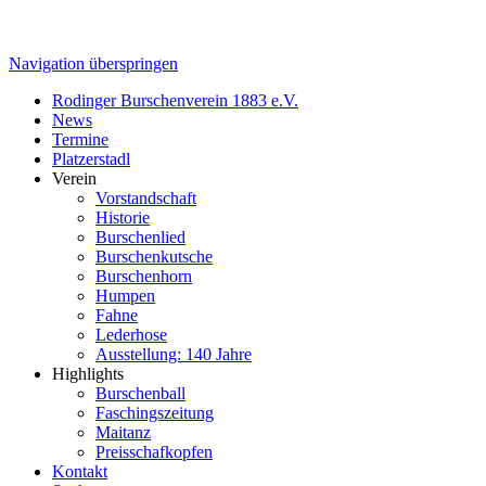
Navigation überspringen
Rodinger Burschenverein 1883 e.V.
News
Termine
Platzerstadl
Verein
Vorstandschaft
Historie
Burschenlied
Burschenkutsche
Burschenhorn
Humpen
Fahne
Lederhose
Ausstellung: 140 Jahre
Highlights
Burschenball
Faschingszeitung
Maitanz
Preisschafkopfen
Kontakt