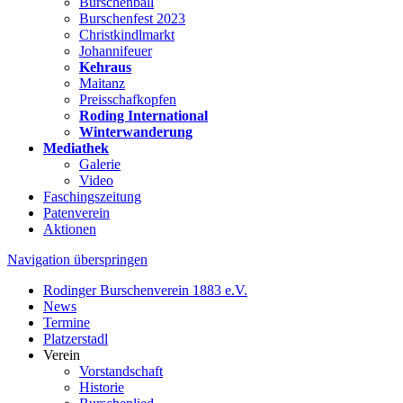
Burschenball
Burschenfest 2023
Christkindlmarkt
Johannifeuer
Kehraus
Maitanz
Preisschafkopfen
Roding International
Winterwanderung
Mediathek
Galerie
Video
Faschingszeitung
Patenverein
Aktionen
Navigation überspringen
Rodinger Burschenverein 1883 e.V.
News
Termine
Platzerstadl
Verein
Vorstandschaft
Historie