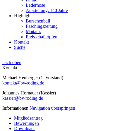
Lederhose
Ausstellung: 140 Jahre
Highlights
Burschenball
Faschingszeitung
Maitanz
Preisschafkopfen
Kontakt
Suche
nach oben
Kontakt
Michael Heuberger (1. Vorstand)
kontakt@bv-roding.de
Johannes Hornauer (Kassier)
kassier@bv-roding.de
Informationen
Navigation überspringen
Mitgliedsantrag
Bewertungen
Downloads