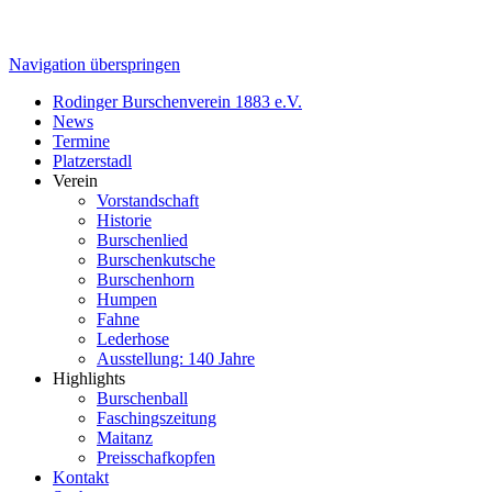
Navigation überspringen
Rodinger Burschenverein 1883 e.V.
News
Termine
Platzerstadl
Verein
Vorstandschaft
Historie
Burschenlied
Burschenkutsche
Burschenhorn
Humpen
Fahne
Lederhose
Ausstellung: 140 Jahre
Highlights
Burschenball
Faschingszeitung
Maitanz
Preisschafkopfen
Kontakt