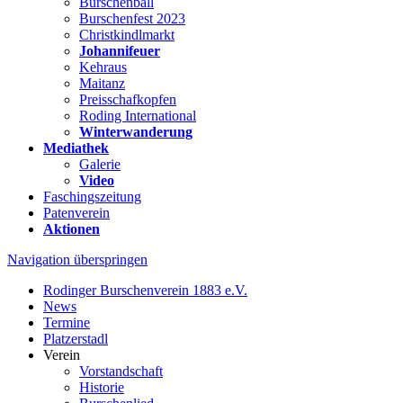
Burschenball
Burschenfest 2023
Christkindlmarkt
Johannifeuer
Kehraus
Maitanz
Preisschafkopfen
Roding International
Winterwanderung
Mediathek
Galerie
Video
Faschingszeitung
Patenverein
Aktionen
Navigation überspringen
Rodinger Burschenverein 1883 e.V.
News
Termine
Platzerstadl
Verein
Vorstandschaft
Historie