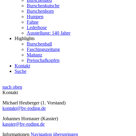
Burschenlied
Burschenkutsche
Burschenhorn
Humpen
Fahne
Lederhose
Ausstellung: 140 Jahre
Highlights
Burschenball
Faschingszeitung
Maitanz
Preisschafkopfen
Kontakt
Suche
nach oben
Kontakt
Michael Heuberger (1. Vorstand)
kontakt@bv-roding.de
Johannes Hornauer (Kassier)
kassier@bv-roding.de
Informationen
Navigation überspringen