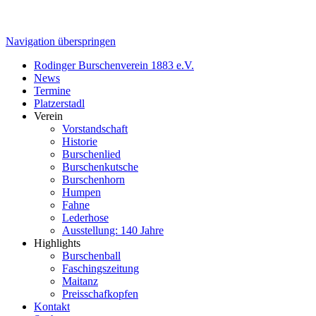
Navigation überspringen
Rodinger Burschenverein 1883 e.V.
News
Termine
Platzerstadl
Verein
Vorstandschaft
Historie
Burschenlied
Burschenkutsche
Burschenhorn
Humpen
Fahne
Lederhose
Ausstellung: 140 Jahre
Highlights
Burschenball
Faschingszeitung
Maitanz
Preisschafkopfen
Kontakt