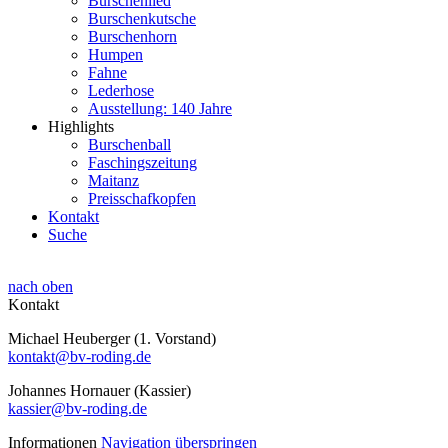
Burschenlied
Burschenkutsche
Burschenhorn
Humpen
Fahne
Lederhose
Ausstellung: 140 Jahre
Highlights
Burschenball
Faschingszeitung
Maitanz
Preisschafkopfen
Kontakt
Suche
nach oben
Kontakt
Michael Heuberger (1. Vorstand)
kontakt@bv-roding.de
Johannes Hornauer (Kassier)
kassier@bv-roding.de
Informationen
Navigation überspringen