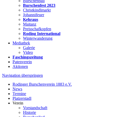
Burschenball
Burschenfest 2023
Christkindlmarkt
Johannifeuer
Kehraus
Maitanz
Preisschafkopfen
Roding International
Winterwanderung
Mediathek
Galerie
Video
Faschingszeitung
Patenverein
Aktionen
Navigation überspringen
Rodinger Burschenverein 1883 e.V.
News
Termine
Platzerstadl
Verein
Vorstandschaft
Historie