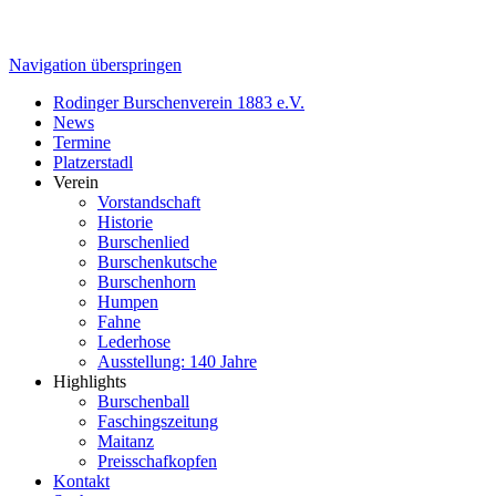
Navigation überspringen
Rodinger Burschenverein 1883 e.V.
News
Termine
Platzerstadl
Verein
Vorstandschaft
Historie
Burschenlied
Burschenkutsche
Burschenhorn
Humpen
Fahne
Lederhose
Ausstellung: 140 Jahre
Highlights
Burschenball
Faschingszeitung
Maitanz
Preisschafkopfen
Kontakt