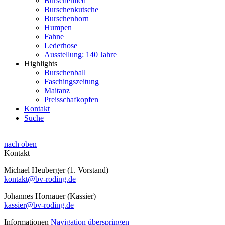
Burschenlied
Burschenkutsche
Burschenhorn
Humpen
Fahne
Lederhose
Ausstellung: 140 Jahre
Highlights
Burschenball
Faschingszeitung
Maitanz
Preisschafkopfen
Kontakt
Suche
nach oben
Kontakt
Michael Heuberger (1. Vorstand)
kontakt@bv-roding.de
Johannes Hornauer (Kassier)
kassier@bv-roding.de
Informationen
Navigation überspringen