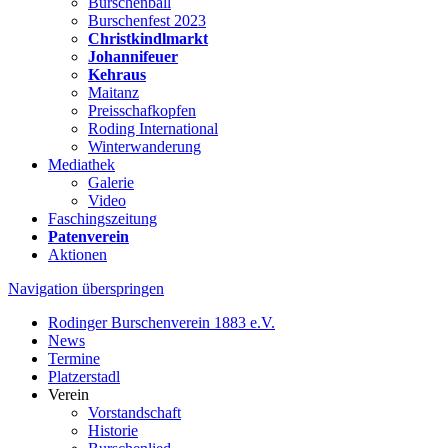
Burschenball
Burschenfest 2023
Christkindlmarkt
Johannifeuer
Kehraus
Maitanz
Preisschafkopfen
Roding International
Winterwanderung
Mediathek
Galerie
Video
Faschingszeitung
Patenverein
Aktionen
Navigation überspringen
Rodinger Burschenverein 1883 e.V.
News
Termine
Platzerstadl
Verein
Vorstandschaft
Historie