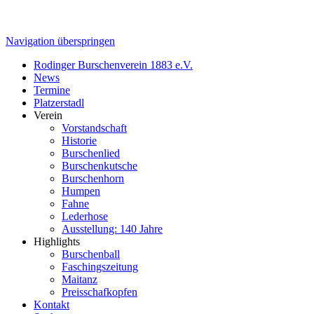
Navigation überspringen
Rodinger Burschenverein 1883 e.V.
News
Termine
Platzerstadl
Verein
Vorstandschaft
Historie
Burschenlied
Burschenkutsche
Burschenhorn
Humpen
Fahne
Lederhose
Ausstellung: 140 Jahre
Highlights
Burschenball
Faschingszeitung
Maitanz
Preisschafkopfen
Kontakt