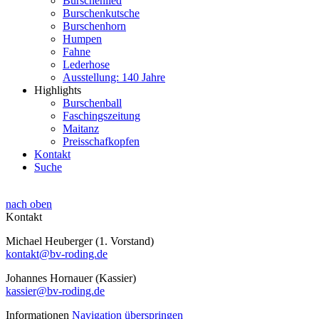
Burschenlied
Burschenkutsche
Burschenhorn
Humpen
Fahne
Lederhose
Ausstellung: 140 Jahre
Highlights
Burschenball
Faschingszeitung
Maitanz
Preisschafkopfen
Kontakt
Suche
nach oben
Kontakt
Michael Heuberger (1. Vorstand)
kontakt@bv-roding.de
Johannes Hornauer (Kassier)
kassier@bv-roding.de
Informationen
Navigation überspringen