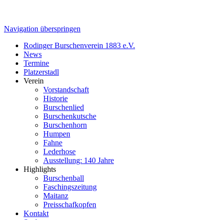
Navigation überspringen
Rodinger Burschenverein 1883 e.V.
News
Termine
Platzerstadl
Verein
Vorstandschaft
Historie
Burschenlied
Burschenkutsche
Burschenhorn
Humpen
Fahne
Lederhose
Ausstellung: 140 Jahre
Highlights
Burschenball
Faschingszeitung
Maitanz
Preisschafkopfen
Kontakt