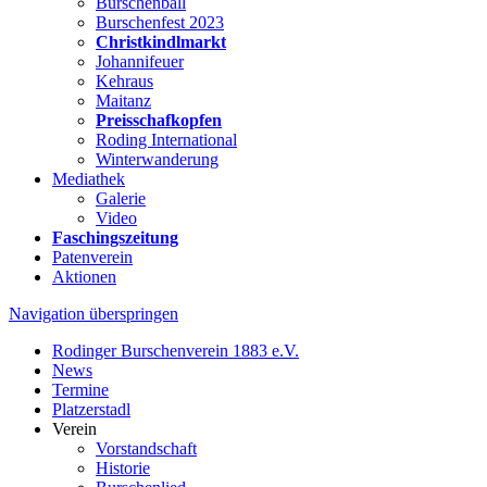
Burschenball
Burschenfest 2023
Christkindlmarkt
Johannifeuer
Kehraus
Maitanz
Preisschafkopfen
Roding International
Winterwanderung
Mediathek
Galerie
Video
Faschingszeitung
Patenverein
Aktionen
Navigation überspringen
Rodinger Burschenverein 1883 e.V.
News
Termine
Platzerstadl
Verein
Vorstandschaft
Historie