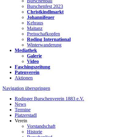
Burschenball
Burschenfest 2023
Christkindlmarkt
Johannifeuer
Kehraus
Maitanz
Preisschafkopfen
Roding International
Winterwanderung
Mediathek
Galerie
Video
Faschingszeitung
Patenverein
Aktionen
Navigation überspringen
Rodinger Burschenverein 1883 e.V.
News
Termine
Platzerstadl
Verein
Vorstandschaft
Historie