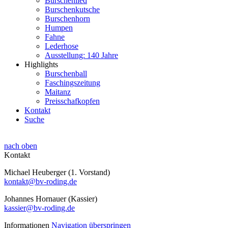
Burschenlied
Burschenkutsche
Burschenhorn
Humpen
Fahne
Lederhose
Ausstellung: 140 Jahre
Highlights
Burschenball
Faschingszeitung
Maitanz
Preisschafkopfen
Kontakt
Suche
nach oben
Kontakt
Michael Heuberger (1. Vorstand)
kontakt@bv-roding.de
Johannes Hornauer (Kassier)
kassier@bv-roding.de
Informationen
Navigation überspringen