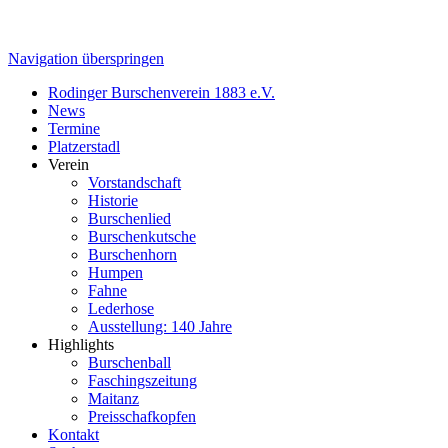
Navigation überspringen
Rodinger Burschenverein 1883 e.V.
News
Termine
Platzerstadl
Verein
Vorstandschaft
Historie
Burschenlied
Burschenkutsche
Burschenhorn
Humpen
Fahne
Lederhose
Ausstellung: 140 Jahre
Highlights
Burschenball
Faschingszeitung
Maitanz
Preisschafkopfen
Kontakt