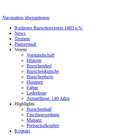
Navigation überspringen
Rodinger Burschenverein 1883 e.V.
News
Termine
Platzerstadl
Verein
Vorstandschaft
Historie
Burschenlied
Burschenkutsche
Burschenhorn
Humpen
Fahne
Lederhose
Ausstellung: 140 Jahre
Highlights
Burschenball
Faschingszeitung
Maitanz
Preisschafkopfen
Kontakt