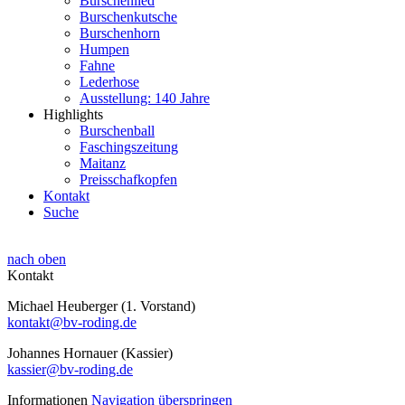
Burschenlied
Burschenkutsche
Burschenhorn
Humpen
Fahne
Lederhose
Ausstellung: 140 Jahre
Highlights
Burschenball
Faschingszeitung
Maitanz
Preisschafkopfen
Kontakt
Suche
nach oben
Kontakt
Michael Heuberger (1. Vorstand)
kontakt@bv-roding.de
Johannes Hornauer (Kassier)
kassier@bv-roding.de
Informationen
Navigation überspringen