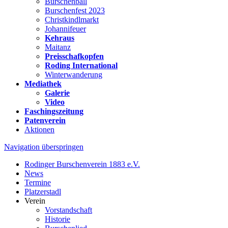
Burschenball
Burschenfest 2023
Christkindlmarkt
Johannifeuer
Kehraus
Maitanz
Preisschafkopfen
Roding International
Winterwanderung
Mediathek
Galerie
Video
Faschingszeitung
Patenverein
Aktionen
Navigation überspringen
Rodinger Burschenverein 1883 e.V.
News
Termine
Platzerstadl
Verein
Vorstandschaft
Historie