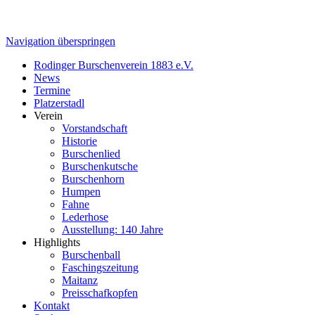
Navigation überspringen
Rodinger Burschenverein 1883 e.V.
News
Termine
Platzerstadl
Verein
Vorstandschaft
Historie
Burschenlied
Burschenkutsche
Burschenhorn
Humpen
Fahne
Lederhose
Ausstellung: 140 Jahre
Highlights
Burschenball
Faschingszeitung
Maitanz
Preisschafkopfen
Kontakt