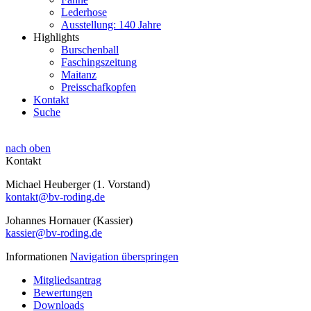
Lederhose
Ausstellung: 140 Jahre
Highlights
Burschenball
Faschingszeitung
Maitanz
Preisschafkopfen
Kontakt
Suche
nach oben
Kontakt
Michael Heuberger (1. Vorstand)
kontakt@bv-roding.de
Johannes Hornauer (Kassier)
kassier@bv-roding.de
Informationen
Navigation überspringen
Mitgliedsantrag
Bewertungen
Downloads