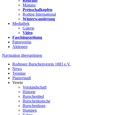
Kehraus
Maitanz
Preisschafkopfen
Roding International
Winterwanderung
Mediathek
Galerie
Video
Faschingszeitung
Patenverein
Aktionen
Navigation überspringen
Rodinger Burschenverein 1883 e.V.
News
Termine
Platzerstadl
Verein
Vorstandschaft
Historie
Burschenlied
Burschenkutsche
Burschenhorn
Humpen
Fahne