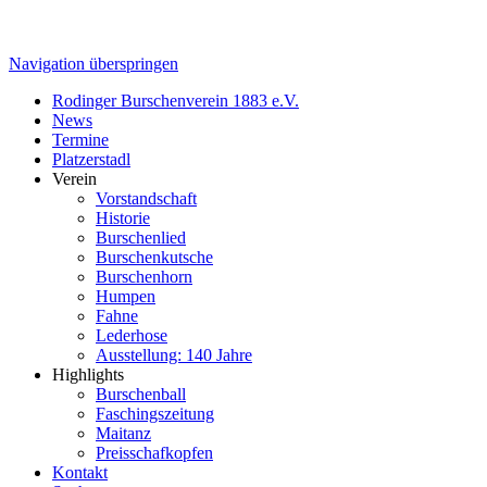
Navigation überspringen
Rodinger Burschenverein 1883 e.V.
News
Termine
Platzerstadl
Verein
Vorstandschaft
Historie
Burschenlied
Burschenkutsche
Burschenhorn
Humpen
Fahne
Lederhose
Ausstellung: 140 Jahre
Highlights
Burschenball
Faschingszeitung
Maitanz
Preisschafkopfen
Kontakt