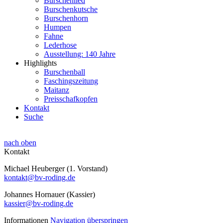
Burschenlied
Burschenkutsche
Burschenhorn
Humpen
Fahne
Lederhose
Ausstellung: 140 Jahre
Highlights
Burschenball
Faschingszeitung
Maitanz
Preisschafkopfen
Kontakt
Suche
nach oben
Kontakt
Michael Heuberger (1. Vorstand)
kontakt@bv-roding.de
Johannes Hornauer (Kassier)
kassier@bv-roding.de
Informationen
Navigation überspringen