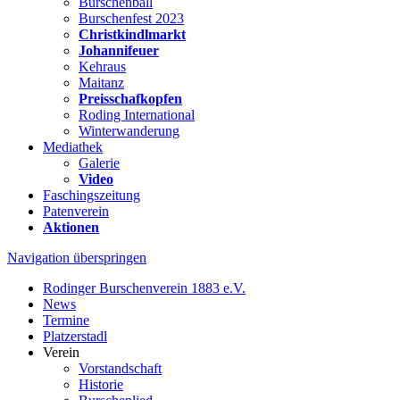
Burschenball
Burschenfest 2023
Christkindlmarkt
Johannifeuer
Kehraus
Maitanz
Preisschafkopfen
Roding International
Winterwanderung
Mediathek
Galerie
Video
Faschingszeitung
Patenverein
Aktionen
Navigation überspringen
Rodinger Burschenverein 1883 e.V.
News
Termine
Platzerstadl
Verein
Vorstandschaft
Historie